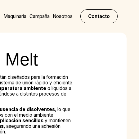
a
Maquinaria
Campaña
Nosotros
Contacto
 Melt
tán diseñados para la formación
istema de unión rápido y eficiente.
mperatura ambiente
o líquidos a
tándose a distintos procesos de
usencia de disolventes
, lo que
s con el medio ambiente.
licación sencillos
y mantienen
as
, asegurando una adhesión
tón.