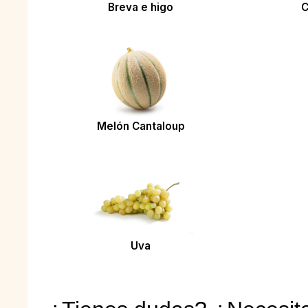
Breva e higo
C
Melón Cantaloup
Uva